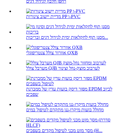
רחפן חלבון לגידול דגים
מדיית יישוב צינורות PP ו-PVC
מסנן תוף לחקלאות ימית לגידול דגים ובריכות...
אוורור צולל צנטריפוגלי QXB
מערבל צולל QJB לערבוב מוצק-נוזל וצינור
מפזר דיסק בועות עדין של ממברנת EPDM לביוב
שפכים
מחולל בועות מיקרו-ננו מתקדם לטיפול במים
מסך מוט מכני לטיפול מקדים בשפכים (H...