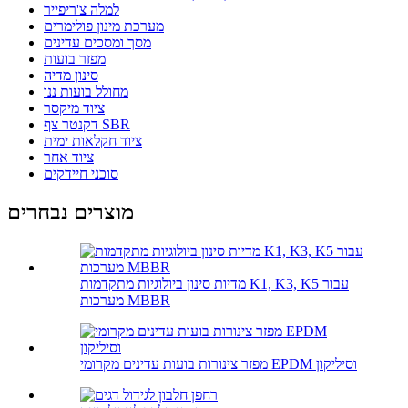
למלה צ'ריפייר
מערכת מינון פולימרים
מסך ומסכים עדינים
מפזר בועות
סינון מדיה
מחולל בועות ננו
ציוד מיקסר
דקנטר צף SBR
ציוד חקלאות ימית
ציוד אחר
סוכני חיידקים
מוצרים נבחרים
מדיות סינון ביולוגיות מתקדמות K1, K3, K5 עבור
מערכות MBBR
מפזר צינורות בועות עדינים מקרומי EPDM וסיליקון