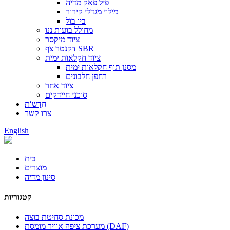
פיל פאק מדיה
מילוי מגדלי קירור
ביו בול
מחולל בועות ננו
ציוד מיקסר
דקנטר צף SBR
ציוד חקלאות ימית
מסנן תוף חקלאות ימית
רחפן חלבונים
ציוד אחר
סוכני חיידקים
חֲדָשׁוֹת
צרו קשר
English
בַּיִת
מוצרים
סינון מדיה
קטגוריות
מכונת סחיטת בוצה
מערכת ציפה אוויר מומסת (DAF)