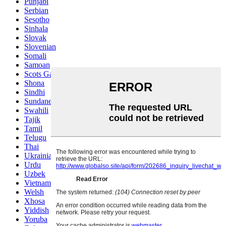
Punjabi
Serbian
Sesotho
Sinhala
Slovak
Slovenian
Somali
Samoan
Scots Gaelic
Shona
Sindhi
Sundanese
Swahili
Tajik
Tamil
Telugu
Thai
Ukrainian
Urdu
Uzbek
Vietnamese
Welsh
Xhosa
Yiddish
Yoruba