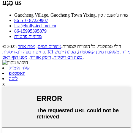
us
מַגָע
Gaocheng Village, Gaocheng Town Yixing, מחוז ג'יאנגסו, סין
86-510-87229907
lisa@holly-tech.net.cn
86-15995395879
מדיניות פרטיות
© 2025 הולי טכנולוג'י. כל הזכויות שמורות.
מוצרים חמים
,
מפת אתר
K1 מדיה
,
משאבת מינון קאוסטית
,
מכונת ייבוש
,
סחיטת בוצה רב-דיסקית
,
בוצה רב-דיסקית
,
דיסק אוורור
,
מסנן תוף ראס
שלח אימייל
וואטסאפ
ליסה
x