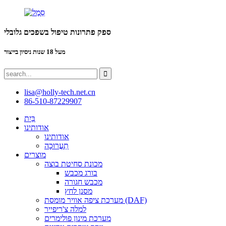
ספק פתרונות טיפול בשפכים גלובלי
מעל 18 שנות ניסיון בייצור
lisa@holly-tech.net.cn
86-510-87229907
בַּיִת
אודותינו
אודותינו
תַעֲרוּכָה
מוצרים
מכונת סחיטת בוצה
בורג מכבש
מכבש חגורה
מסנן לחץ
מערכת ציפה אוויר מומסת (DAF)
למלה צ'ריפייר
מערכת מינון פולימרים