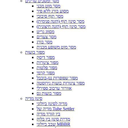
מסך ומסכים עדינים
מסך מוט מכני
מסוע בורג ללא פיר
מסך תוף סיבובי
מסך סינון תוף (הזנה פנימית)
מסך סינון תוף (הזנה חיצונית)
מסווג גריט
מסך צעדים
מסך בורג
מסך מוט משופע מכנית
מפזר בועות
מפזר דיסק
מפזר צינורות
מפזר פלטות
מפזר קרמי
מפזר שפופרות ננו-בובבל
מפזר צינורות בועות נירוסטה
אוורור ערבוב ספירלי
מפזר בועות גס
סינון מדיה
מדיה לסינון ביולוגי
מדיה של Tube Settler
ביו קורד מדיה
מדיית סינון ביו בלוק
שבב ביולוגי MBBR