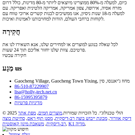
כיום, למעלה מ-80% ממוצרינו מיוצאים ליותר מ-80 מדינות, כולל דרום
מזרח אסיה, אירופה, צפון אמריקה, אמריקה הלטינית ואפריקה. עם
למעלה מ-18 שנות ניסיון, אנו ממשיכים לבנות קשרים ארוכי טווח עם
לקוחות ברחבי העולם, הודות למחויבותנו לאמינות ואיכות.
חֲקִירָה
לכל שאלה בנוגע למוצרים או למחירים שלנו, אנא השאירו לנו את
פרטיכם. צוות שלנו יחזור אליכם תוך 24 שעות.
חקירה עכשיו
us
מַגָע
Gaocheng Village, Gaocheng Town Yixing, מחוז ג'יאנגסו, סין
86-510-87229907
lisa@holly-tech.net.cn
86-15995395879
מדיניות פרטיות
© 2025 הולי טכנולוג'י. כל הזכויות שמורות.
מוצרים חמים
,
מפת אתר
דיסק אוורור
,
מכונת ייבוש בוצה רב-דיסקית
,
מסנן תוף ראס
,
סחיטת בוצה
,
K1 מדיה
,
רב-דיסקית
,
משאבת מינון קאוסטית
שלח אימייל