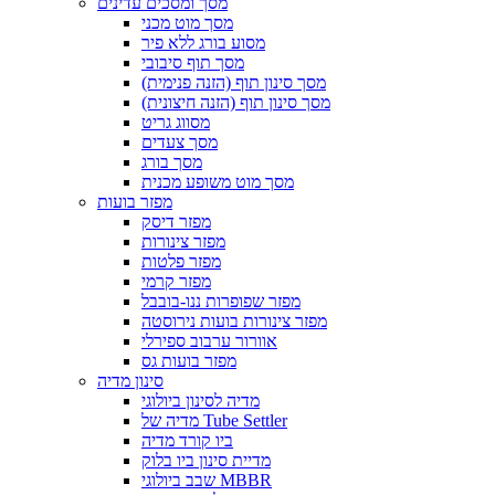
מסך ומסכים עדינים
מסך מוט מכני
מסוע בורג ללא פיר
מסך תוף סיבובי
מסך סינון תוף (הזנה פנימית)
מסך סינון תוף (הזנה חיצונית)
מסווג גריט
מסך צעדים
מסך בורג
מסך מוט משופע מכנית
מפזר בועות
מפזר דיסק
מפזר צינורות
מפזר פלטות
מפזר קרמי
מפזר שפופרות ננו-בובבל
מפזר צינורות בועות נירוסטה
אוורור ערבוב ספירלי
מפזר בועות גס
סינון מדיה
מדיה לסינון ביולוגי
מדיה של Tube Settler
ביו קורד מדיה
מדיית סינון ביו בלוק
שבב ביולוגי MBBR