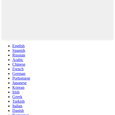
English
Spanish
Russian
Arabic
Chinese
French
German
Portuguese
Japanese
Korean
Irish
Greek
Turkish
Italian
Danish