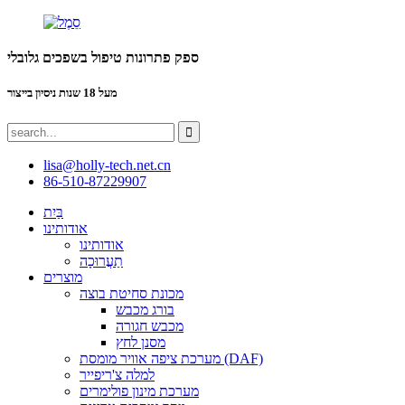
ספק פתרונות טיפול בשפכים גלובלי
מעל 18 שנות ניסיון בייצור
lisa@holly-tech.net.cn
86-510-87229907
בַּיִת
אודותינו
אודותינו
תַעֲרוּכָה
מוצרים
מכונת סחיטת בוצה
בורג מכבש
מכבש חגורה
מסנן לחץ
מערכת ציפה אוויר מומסת (DAF)
למלה צ'ריפייר
מערכת מינון פולימרים