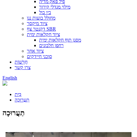
פיל פאק מדיה
מילוי מגדלי קירור
ביו בול
מחולל בועות ננו
ציוד מיקסר
דקנטר צף SBR
ציוד חקלאות ימית
מסנן תוף חקלאות ימית
רחפן חלבונים
ציוד אחר
סוכני חיידקים
חֲדָשׁוֹת
צרו קשר
English
בַּיִת
תַעֲרוּכָה
תַעֲרוּכָה