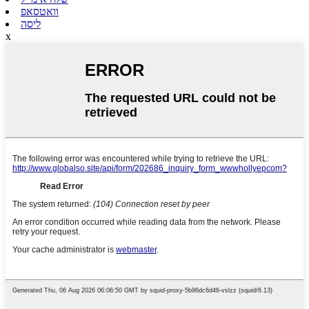
וואטסאפ
ליסה
x